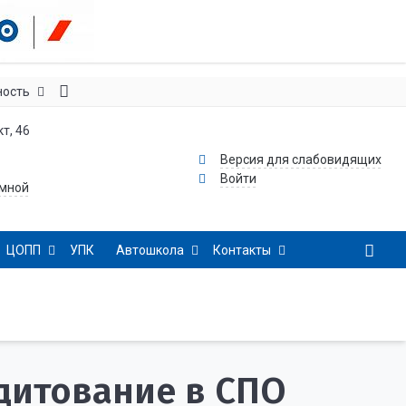
ность
т, 46
Версия для слабовидящих
Войти
емной
ЦОПП
УПК
Автошкола
Контакты
дитование в СПО