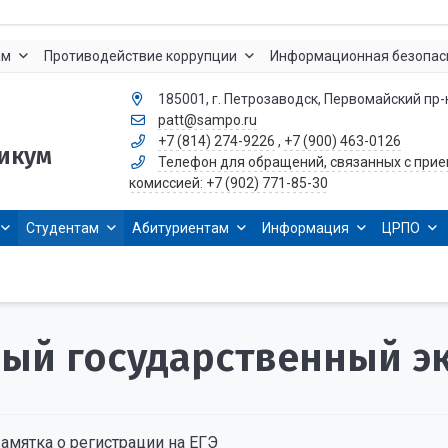
ам
Противодействие коррупции
Информационная безопас
185001, г. Петрозаводск, Первомайский пр-к
patt@sampo.ru
+7 (814) 274-9226
,
+7 (900) 463-0126
икум
Телефон для обращений, связанных с при
комиссией: +7 (902) 771-85-30
Студентам
Абитуриентам
Информация
ЦРПО
ый государственный эк
амятка о регистрации на ЕГЭ